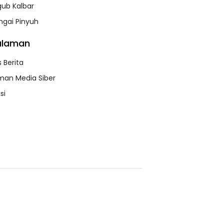
lgub Kalbar
bishi
Mitsubishi Bakal
Livina Terungkap,
urkan Livina
Mengimpor
Apa Kata NMI?
ngai Pinyuh
 Mungil
Kembali Pajero
Sport
alaman
 Berita
an Media Siber
si