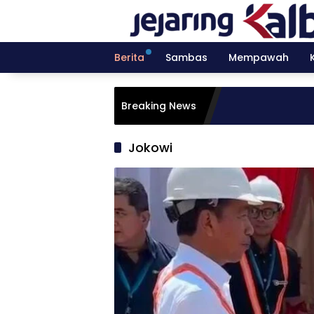
Langsung
ke
konten
Berita
Sambas
Mempawah
Breaking News
Jokowi