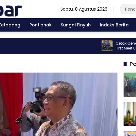
Sabtu, 8 Agustus 2026
Ketapang
Pontianak
Sungai Pinyuh
Indeks Berita
Cetak Generasi Ber
First Meet Up Kib
Po