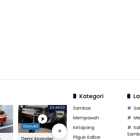
Kategori
La
03:44:00
Sambas
Sa
Mempawah
M
Otomotif
Otomotif
Otomo
Ketapang
Ka
Samb
Pilgub Kalbar
-
Demi Xpander,
Sosok New Nissan
Alian