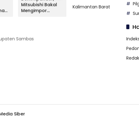
Pi
Mitsubishi Bakal
Livina Terungkap,
Mitsu
Kalimantan Barat
na
Mengimpor
Apa Kata NMI?
Lunc
Su
Kembali Pajero
Versi
Sport
H
abupaten Sambas
Indeks
Pedom
Redak
edia Siber