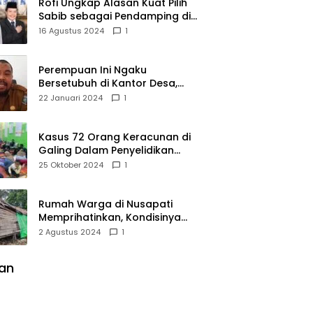
Rofi Ungkap Alasan Kuat Pilih
Sabib sebagai Pendamping di
Pilkada Sambas
16 Agustus 2024
1
Perempuan Ini Ngaku
Bersetubuh di Kantor Desa,
Kades Pasir Panjang
22 Januari 2024
1
Mempawah Membantah:
Silakan Buktikan!
Kasus 72 Orang Keracunan di
Galing Dalam Penyelidikan
Polres Sambas
25 Oktober 2024
1
Rumah Warga di Nusapati
Memprihatinkan, Kondisinya
Nyaris Roboh dan Tidak Layak
2 Agustus 2024
1
Huni
lan