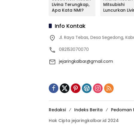
Mitsubishi Bakal
Livina Terungkap,
Mitsubishi
Mengimpor
Apa Kata NMI?
Luncurkan Livi
Kembali Pajero
Versi Mungil
Sport
Info Kontak
Jl. Raya Tebas, Desa Segedong, K
082153070070
jejaringkalbar@gmail.com
Redaksi
Indeks Berita
Pedoman M
Hak Cipta jejaringkalbar.id 2024