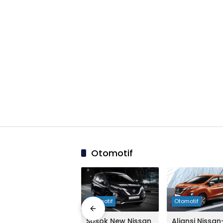
Otomotif
03:44:00
Otomotif
Otomotif
Otomotif
Demi Xpander,
Sosok New Nissan
Aliansi Nissan