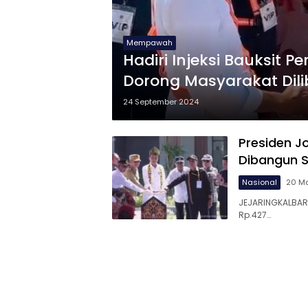
Mempawah
Hadiri Injeksi Bauksit P
Dorong Masyarakat Dil
24 September 2024
Presiden J
Dibangun S
Nasional
20 Ma
JEJARINGKALBAR.
Rp.427…