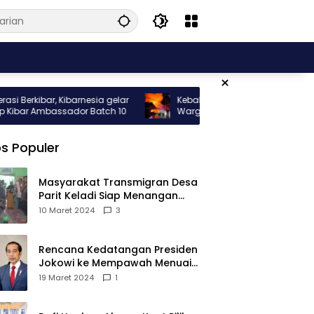
×
kibar, Kibarnesia gelar
Kebakaran Hebat Melanda Rumah
ar Ambassador Batch 10
Warga di Gang Nelayan Sungai Pinyu
s Populer
Masyarakat Transmigran Desa
Parit Keladi Siap Menangan
Fauzan-Mirza di Pilkada Kubu
10 Maret 2024
3
Raya
Rencana Kedatangan Presiden
Jokowi ke Mempawah Menuai
Pro Kontra, Apa Sebabnya?
19 Maret 2024
1