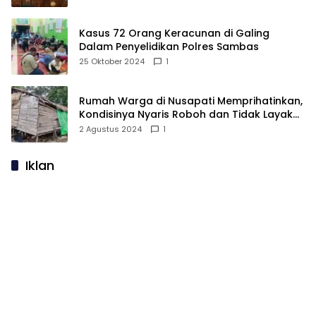
Kasus 72 Orang Keracunan di Galing
Dalam Penyelidikan Polres Sambas
25 Oktober 2024
1
Rumah Warga di Nusapati Memprihatinkan,
Kondisinya Nyaris Roboh dan Tidak Layak
Huni
2 Agustus 2024
1
Iklan