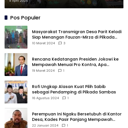
9 April 2025
Pos Populer
Masyarakat Transmigran Desa Parit Keladi
Siap Menangan Fauzan-Mirza di Pilkada
Kubu Raya
10 Maret 2024
3
Rencana Kedatangan Presiden Jokowi ke
Mempawah Menuai Pro Kontra, Apa
Sebabnya?
19 Maret 2024
1
Rofi Ungkap Alasan Kuat Pilih Sabib
sebagai Pendamping di Pilkada Sambas
16 Agustus 2024
1
Perempuan Ini Ngaku Bersetubuh di Kantor
Desa, Kades Pasir Panjang Mempawah
Membantah: Silakan Buktikan!
22 Januari 2024
1