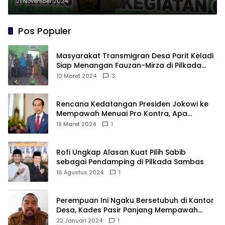
untuk Tangani Darurat Pangan
21 November 2024
Pos Populer
Masyarakat Transmigran Desa Parit Keladi
Siap Menangan Fauzan-Mirza di Pilkada
Kubu Raya
10 Maret 2024
3
Rencana Kedatangan Presiden Jokowi ke
Mempawah Menuai Pro Kontra, Apa
Sebabnya?
19 Maret 2024
1
Rofi Ungkap Alasan Kuat Pilih Sabib
sebagai Pendamping di Pilkada Sambas
16 Agustus 2024
1
Perempuan Ini Ngaku Bersetubuh di Kantor
Desa, Kades Pasir Panjang Mempawah
Membantah: Silakan Buktikan!
22 Januari 2024
1