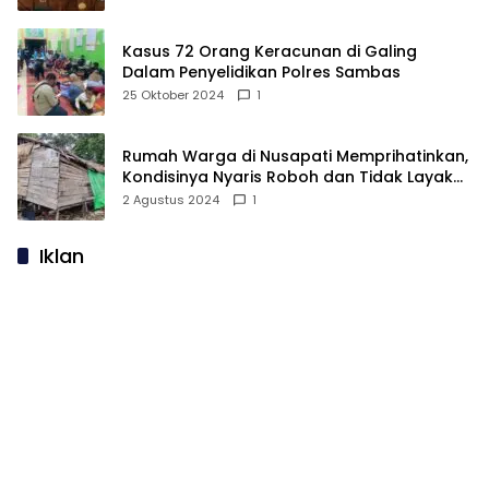
Kasus 72 Orang Keracunan di Galing
Dalam Penyelidikan Polres Sambas
25 Oktober 2024
1
Rumah Warga di Nusapati Memprihatinkan,
Kondisinya Nyaris Roboh dan Tidak Layak
Huni
2 Agustus 2024
1
Iklan