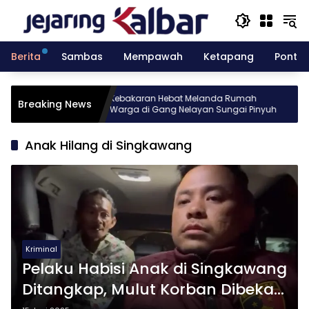
Langsung
ke
konten
Berita
Sambas
Mempawah
Ketapang
Pontia
sia gelar
Kebakaran Hebat Melanda Rumah
Breaking News
 Batch 10
Warga di Gang Nelayan Sungai Pinyuh
Anak Hilang di Singkawang
Kriminal
Pelaku Habisi Anak di Singkawang
Ditangkap, Mulut Korban Dibekap