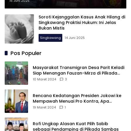
Hingga Tak Bernapas
15 Juni 2025
Soroti Kejanggalan Kasus Anak Hilang di
Singkawang Praktisi Hukum: Ini Jelas
Bukan Mistis
Singkawang
14 Juni 2025
Pos Populer
Masyarakat Transmigran Desa Parit Keladi
Siap Menangan Fauzan-Mirza di Pilkada
Kubu Raya
10 Maret 2024
3
Rencana Kedatangan Presiden Jokowi ke
Mempawah Menuai Pro Kontra, Apa
Sebabnya?
19 Maret 2024
1
Rofi Ungkap Alasan Kuat Pilih Sabib
sebagai Pendamping di Pilkada Sambas