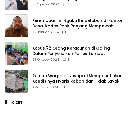
16 Agustus 2024
1
Perempuan Ini Ngaku Bersetubuh di Kantor
Desa, Kades Pasir Panjang Mempawah
Membantah: Silakan Buktikan!
22 Januari 2024
1
Kasus 72 Orang Keracunan di Galing
Dalam Penyelidikan Polres Sambas
25 Oktober 2024
1
Rumah Warga di Nusapati Memprihatinkan,
Kondisinya Nyaris Roboh dan Tidak Layak
Huni
2 Agustus 2024
1
Iklan