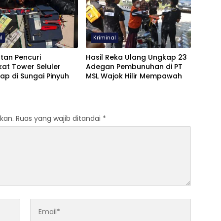
l
Kriminal
tan Pencuri
Hasil Reka Ulang Ungkap 23
at Tower Seluler
Adegan Pembunuhan di PT
ap di Sungai Pinyuh
MSL Wajok Hilir Mempawah
kan.
Ruas yang wajib ditandai
*