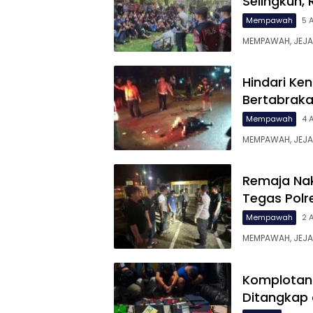
Selingkuh,
Mempawah
5 
MEMPAWAH, JEJA
Hindari Ke
Bertabraka
Mempawah
4 
MEMPAWAH, JEJAR
Remaja Nak
Tegas Pol
Mempawah
2 
MEMPAWAH, JEJA
Komplotan 
Ditangkap 