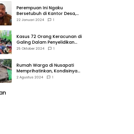
Perempuan Ini Ngaku
Bersetubuh di Kantor Desa,
Kades Pasir Panjang
22 Januari 2024
1
Mempawah Membantah:
Silakan Buktikan!
Kasus 72 Orang Keracunan di
Galing Dalam Penyelidikan
Polres Sambas
25 Oktober 2024
1
Rumah Warga di Nusapati
Memprihatinkan, Kondisinya
Nyaris Roboh dan Tidak Layak
2 Agustus 2024
1
Huni
lan