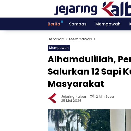
Langsung
ke
konten
Berita
Sambas
Mempawah
Beranda
Mempawah
Mempawah
Alhamdulillah, 
Salurkan 12 Sapi 
Masyarakat
Jejaring Kalbar
2 Min Baca
25 Mei 2026