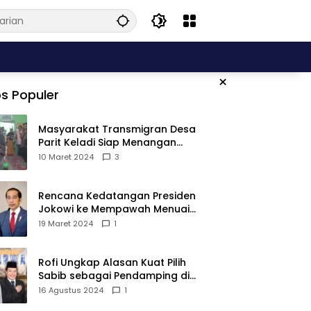
×
s Populer
Masyarakat Transmigran Desa
Parit Keladi Siap Menangan
Fauzan-Mirza di Pilkada Kubu
10 Maret 2024
3
Raya
Rencana Kedatangan Presiden
Jokowi ke Mempawah Menuai
Pro Kontra, Apa Sebabnya?
19 Maret 2024
1
Rofi Ungkap Alasan Kuat Pilih
Sabib sebagai Pendamping di
Pilkada Sambas
16 Agustus 2024
1