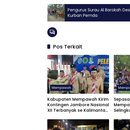
Pengurus Surau Al Barokah Des
Kurban Pemda
Pos Terkait
Mempawah
Memp
Kabupaten Mempawah Kirim
Sepasa
Kontingen Jambore Nasional
Mempaw
XII Terbanyak se Kalimantan
Selingk
Barat
Didik 