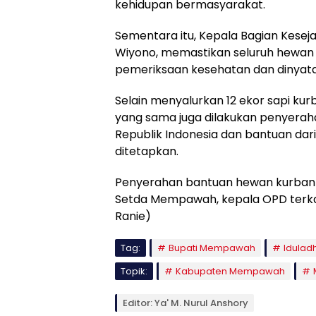
kehidupan bermasyarakat.
Sementara itu, Kepala Bagian Kes
Wiyono, memastikan seluruh hewan k
pemeriksaan kesehatan dan dinyata
Selain menyalurkan 12 ekor sapi k
yang sama juga dilakukan penyerah
Republik Indonesia dan bantuan da
ditetapkan.
Penyerahan bantuan hewan kurban ter
Setda Mempawah, kepala OPD terkai
Ranie)
Tag:
Bupati Mempawah
Idulad
Topik:
Kabupaten Mempawah
Editor: Ya' M. Nurul Anshory