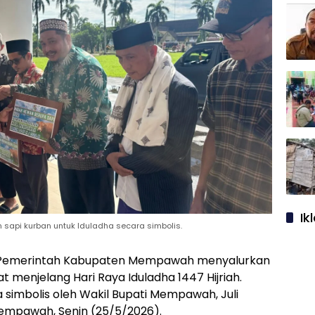
Ik
sapi kurban untuk Iduladha secara simbolis.
emerintah Kabupaten Mempawah menyalurkan
t menjelang Hari Raya Iduladha 1447 Hijriah.
 simbolis oleh Wakil Bupati Mempawah, Juli
Mempawah, Senin (25/5/2026).