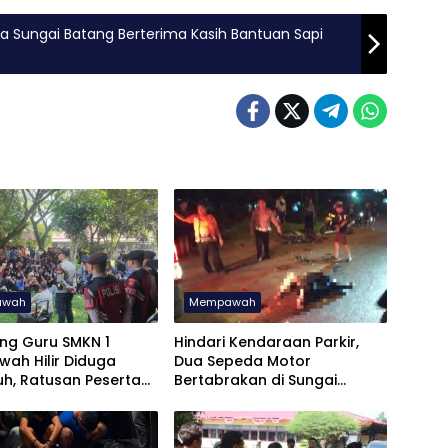
a Sungai Batang Berterima Kasih Bantuan Sapi
awah
Mempawah
ng Guru SMKN 1
Hindari Kendaraan Parkir,
ah Hilir Diduga
Dua Sepeda Motor
uh, Ratusan Peserta
Bertabrakan di Sungai
Kompak Unjuk Rasa
Pinyuh, Satu Tewas