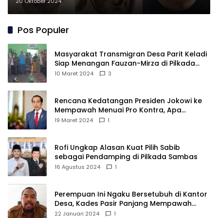
Begini Kronologinya!
20 Oktober 2024
Pos Populer
Masyarakat Transmigran Desa Parit Keladi
Siap Menangan Fauzan-Mirza di Pilkada
Kubu Raya
10 Maret 2024
3
Rencana Kedatangan Presiden Jokowi ke
Mempawah Menuai Pro Kontra, Apa
Sebabnya?
19 Maret 2024
1
Rofi Ungkap Alasan Kuat Pilih Sabib
sebagai Pendamping di Pilkada Sambas
16 Agustus 2024
1
Perempuan Ini Ngaku Bersetubuh di Kantor
Desa, Kades Pasir Panjang Mempawah
Membantah: Silakan Buktikan!
22 Januari 2024
1