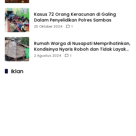
Kasus 72 Orang Keracunan di Galing
Dalam Penyelidikan Polres Sambas
25 Oktober 2024
1
Rumah Warga di Nusapati Memprihatinkan,
Kondisinya Nyaris Roboh dan Tidak Layak
Huni
2 Agustus 2024
1
Iklan