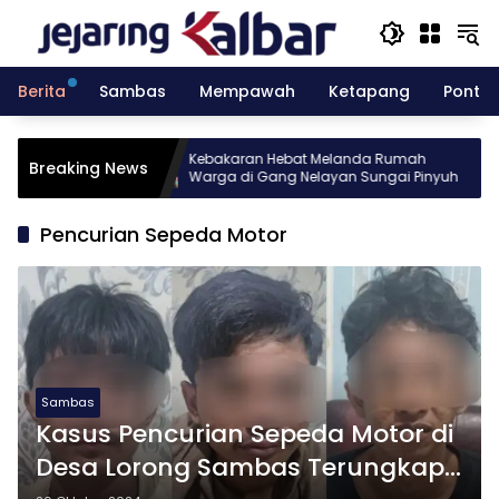
Langsung
ke
konten
Berita
Sambas
Mempawah
Ketapang
Pontia
nesia gelar
Kebakaran Hebat Melanda Rumah
Breaking News
r Batch 10
Warga di Gang Nelayan Sungai Pinyuh
Pencurian Sepeda Motor
Sambas
Kasus Pencurian Sepeda Motor di
Desa Lorong Sambas Terungkap,