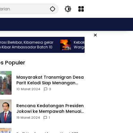
×
kibar, Kibarnesia gelar
Kebakaran Hebat Melanda Rumah
ar Ambassador Batch 10
Warga di Gang Nelayan Sungai Pinyuh
s Populer
Masyarakat Transmigran Desa
Parit Keladi Siap Menangan
Fauzan-Mirza di Pilkada Kubu
10 Maret 2024
3
Raya
Rencana Kedatangan Presiden
Jokowi ke Mempawah Menuai
Pro Kontra, Apa Sebabnya?
19 Maret 2024
1