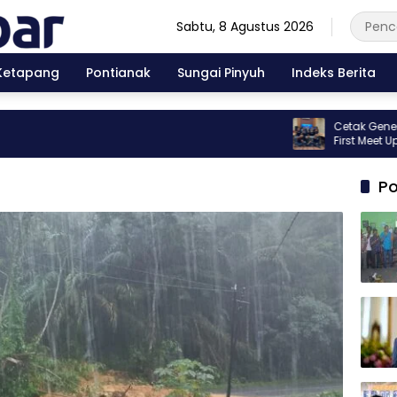
Sabtu, 8 Agustus 2026
Ketapang
Pontianak
Sungai Pinyuh
Indeks Berita
Cetak Generasi Ber
First Meet Up Kib
Po