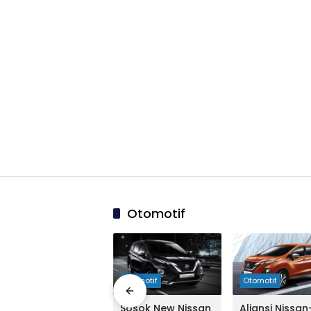
Otomotif
03:44:00
Otomotif
Otomotif
Otomotif
Demi Xpander,
Sosok New Nissan
Aliansi Nissan