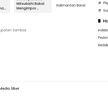
Pi
Mitsubishi Bakal
Livina Terungkap,
Mitsu
Kalimantan Barat
na
Mengimpor
Apa Kata NMI?
Lunc
Su
Kembali Pajero
Versi
Sport
H
abupaten Sambas
Indeks
Pedom
Redak
edia Siber