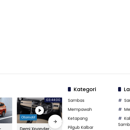
Kategori
La
03:44:00
Sambas
Sa
Mempawah
M
Otomotif
Otomotif
Otomo
Ketapang
Ka
Samb
Pilgub Kalbar
-
Demi Xpander,
Sosok New Nissan
Alian