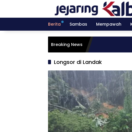
Langsung
ke
konten
Berita
Sambas
Mempawah
Breaking News
Longsor di Landak