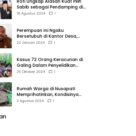
Rofi Ungkap Alasan Kuat Pilih
Sabib sebagai Pendamping di
Pilkada Sambas
16 Agustus 2024
1
Perempuan Ini Ngaku
Bersetubuh di Kantor Desa,
Kades Pasir Panjang
22 Januari 2024
1
Mempawah Membantah:
Silakan Buktikan!
Kasus 72 Orang Keracunan di
Galing Dalam Penyelidikan
Polres Sambas
25 Oktober 2024
1
Rumah Warga di Nusapati
Memprihatinkan, Kondisinya
Nyaris Roboh dan Tidak Layak
2 Agustus 2024
1
Huni
lan