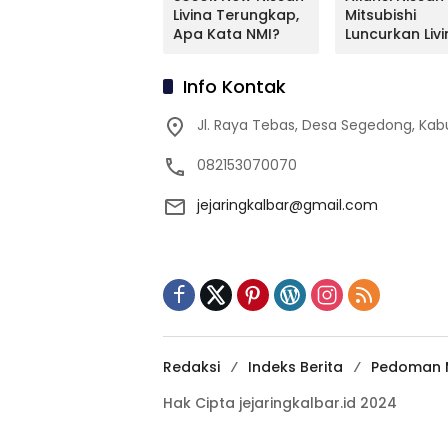
Mitsubishi Bakal
Livina Terungkap,
Mitsubishi
Mengimpor
Apa Kata NMI?
Luncurkan Livi
Kembali Pajero
Versi Mungil
Sport
Info Kontak
Jl. Raya Tebas, Desa Segedong, K
082153070070
jejaringkalbar@gmail.com
Redaksi
Indeks Berita
Pedoman M
Hak Cipta jejaringkalbar.id 2024