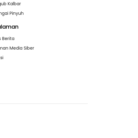
lgub Kalbar
bishi
Mitsubishi Bakal
Livina Terungkap,
urkan Livina
Mengimpor
Apa Kata NMI?
ngai Pinyuh
 Mungil
Kembali Pajero
Sport
alaman
 Berita
an Media Siber
si