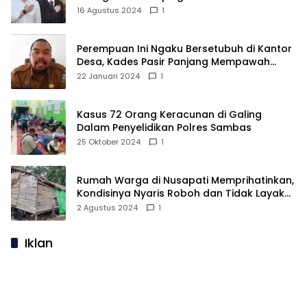
16 Agustus 2024
1
Perempuan Ini Ngaku Bersetubuh di Kantor
Desa, Kades Pasir Panjang Mempawah
Membantah: Silakan Buktikan!
22 Januari 2024
1
Kasus 72 Orang Keracunan di Galing
Dalam Penyelidikan Polres Sambas
25 Oktober 2024
1
Rumah Warga di Nusapati Memprihatinkan,
Kondisinya Nyaris Roboh dan Tidak Layak
Huni
2 Agustus 2024
1
Iklan