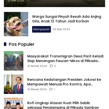
Begini Keterangan Pemilik
21 Mei 2024
Warga Sungai Pinyuh Resah Ada Anjing
Gila, Anak 12 Tahun Jadi Korban
Mempawah
20 Mei 2024
Pos Populer
Masyarakat Transmigran Desa Parit Keladi
Siap Menangan Fauzan-Mirza di Pilkada
Kubu Raya
10 Maret 2024
3
Rencana Kedatangan Presiden Jokowi ke
Mempawah Menuai Pro Kontra, Apa
Sebabnya?
19 Maret 2024
1
Rofi Ungkap Alasan Kuat Pilih Sabib
sebagai Pendamping di Pilkada Sambas