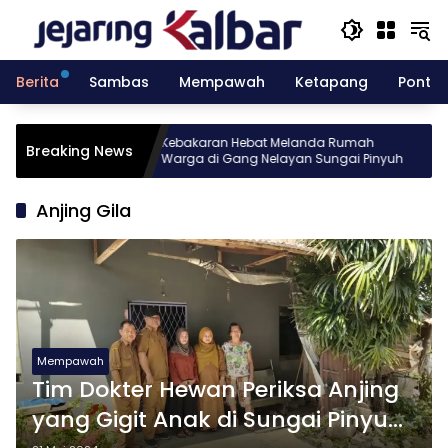
Langsung
ke
konten
Berita
Sambas
Mempawah
Ketapang
Pontia
esia gelar
Kebakaran Hebat Melanda Rumah
Breaking News
 Batch 10
Warga di Gang Nelayan Sungai Pinyuh
Anjing Gila
Mempawah
Tim Dokter Hewan Periksa Anjing
yang Gigit Anak di Sungai Pinyuh,